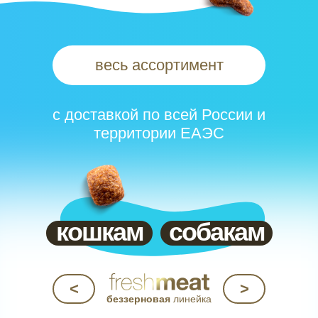
весь ассортимент
с доставкой по всей России и
территории ЕАЭС
кошкам
собакам
<
>
беззерновая
линейка